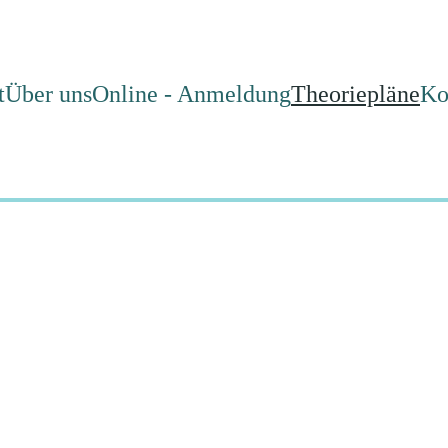
t
Über uns
Online - Anmeldung
Theoriepläne
Ko
Theoriepläne