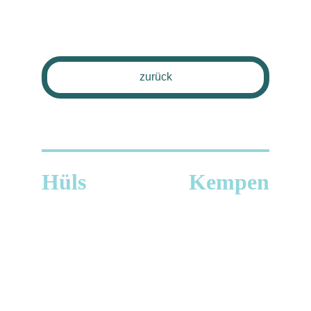
zurück
Kontakt
Hüls
Kempen
Adresse
Adresse
Engerstraße 48
Krefelder Straße 24
47906 Kempen
47839 Krefeld - Hüls
Telefon
Telefon
Tel.: 
02151 566 4676
Tel.: 
02151 566 4676
EMAIL
EMAIL
info@timms-
info@timms-
fahrschule.de
fahrschule.de