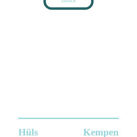
zurück
Vielen Dank für 
Deine Anmeldung! 
Wir melden uns 
schnellstmöglich 
bei Dir.
Kontakt
Hüls
Kempen